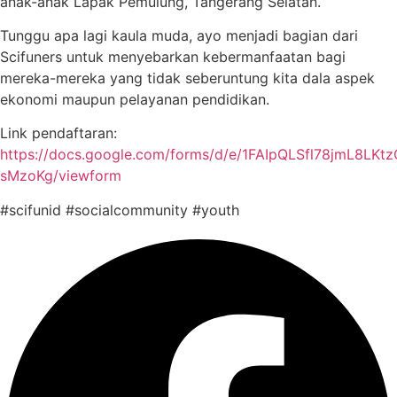
anak-anak Lapak Pemulung, Tangerang Selatan.
Tunggu apa lagi kaula muda, ayo menjadi bagian dari
Scifuners untuk menyebarkan kebermanfaatan bagi
mereka-mereka yang tidak seberuntung kita dala aspek
ekonomi maupun pelayanan pendidikan.
Link pendaftaran:
https://docs.google.com/forms/d/e/1FAIpQLSfl78jmL8LK
sMzoKg/viewform
#scifunid #socialcommunity #youth