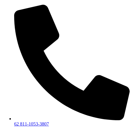
Lewati
ke
konten
62 811-1053-3807