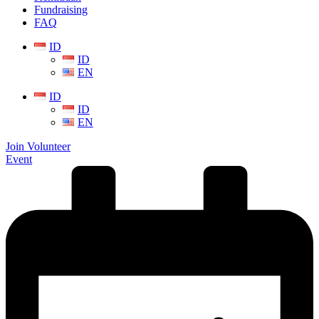
Fundraising
FAQ
ID
ID
EN
ID
ID
EN
Join Volunteer
Event