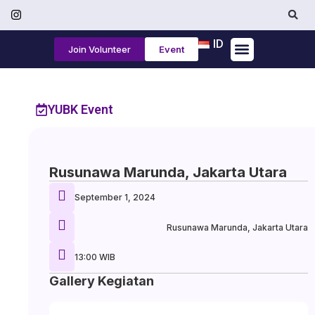
ID
Join Volunteer
Event
Tentang Kami
YUBK Event
Rusunawa Marunda, Jakarta Utara
September 1, 2024
Rusunawa Marunda, Jakarta Utara
13:00 WIB
Gallery Kegiatan