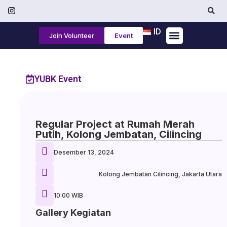
ID
Join Volunteer
Event
Tentang Kami
YUBK Event
Regular Project at Rumah Merah
Putih, Kolong Jembatan, Cilincing
Desember 13, 2024
Kolong Jembatan Cilincing, Jakarta Utara
10:00 WIB
Gallery Kegiatan