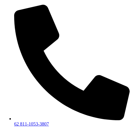
Lewati
ke
konten
62 811-1053-3807