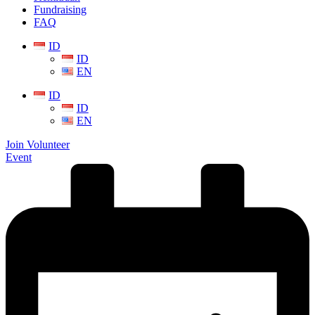
Fundraising
FAQ
ID
ID
EN
ID
ID
EN
Join Volunteer
Event