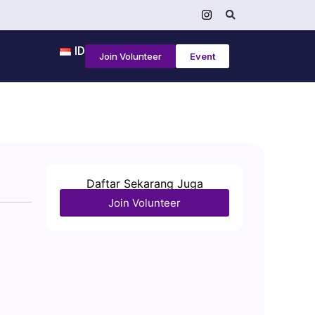
ID
Join Volunteer
Event
Daftar Sekarang Juga
Join Volunteer