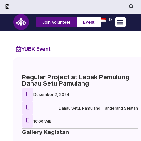
ID
Join Volunteer
Event
Tentang Kami
YUBK Event
Regular Project at Lapak Pemulung
Danau Setu Pamulang
Desember 2, 2024
Danau Setu, Pamulang, Tangerang Selatan
10:00 WIB
Gallery Kegiatan