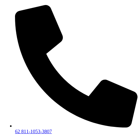
Lewati
ke
konten
62 811-1053-3807