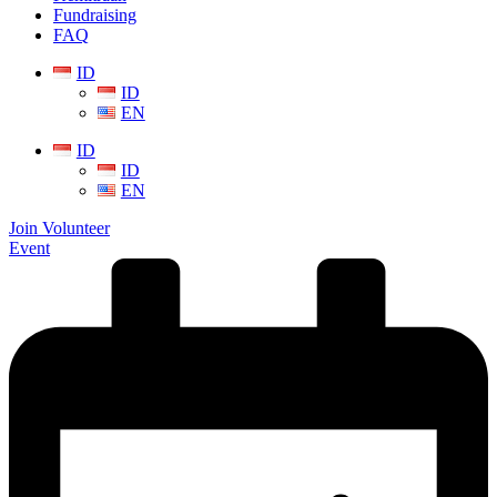
Fundraising
FAQ
ID
ID
EN
ID
ID
EN
Join Volunteer
Event