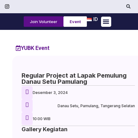
ID
Join Volunteer
Event
Tentang Kami
YUBK Event
Regular Project at Lapak Pemulung
Danau Setu Pamulang
Desember 3, 2024
Danau Setu, Pamulang, Tangerang Selatan
10:00 WIB
Gallery Kegiatan