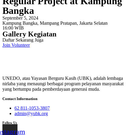
Regular Project at Kampung
Bangka
September 5, 2024
Kampung Bangka, Mampang Pratapan, Jakarta Selatan
16:00 WIB
Gallery Kegiatan
Daftar Sekarang Juga
Join Volunteer
UNEDO, atau Yayasan Berguru Kasih (UBK), adalah lembaga
nirlaba yang menaungi berbagai program pelayanan masyarakat
yang bertumpu pada pemberdayaan generasi muda.
Contact Information
62 811-1053-3807
admin@yubk.org
Follow Us
nstagram