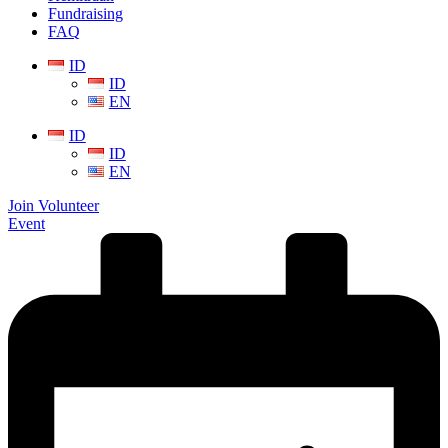
Fundraising
FAQ
ID
ID
EN
ID
ID
EN
Join Volunteer
Event