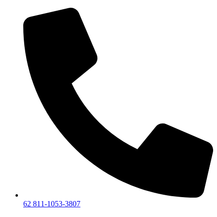
Lewati
ke
konten
62 811-1053-3807