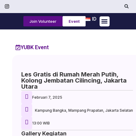
ID
Join Volunteer
Event
Tentang Kami
YUBK Event
Les Gratis di Rumah Merah Putih,
Kolong Jembatan Cilincing, Jakarta
Utara
Februari 7, 2025
Kampung Bangka, Mampang Prapatan, Jakarta Selatan
13:00 WIB
Gallery Kegiatan