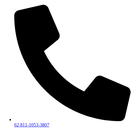
Lewati
ke
konten
62 811-1053-3807