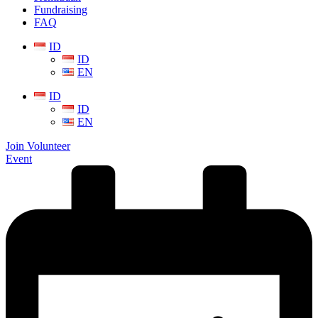
Fundraising
FAQ
ID
ID
EN
ID
ID
EN
Join Volunteer
Event