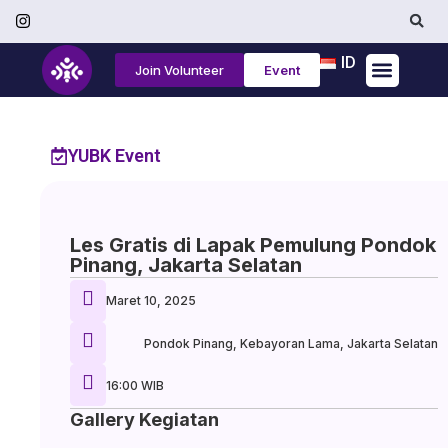
ID
Join Volunteer
Event
Tentang Kami
YUBK Event
Les Gratis di Lapak Pemulung Pondok
Pinang, Jakarta Selatan
Maret 10, 2025
Pondok Pinang, Kebayoran Lama, Jakarta Selatan
16:00 WIB
Gallery Kegiatan