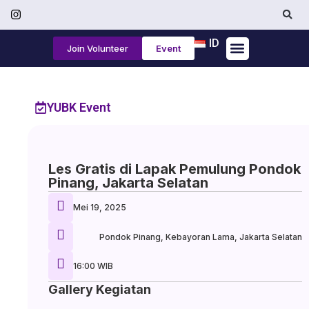
ID
Join Volunteer
Event
Tentang Kami
YUBK Event
Les Gratis di Lapak Pemulung Pondok
Pinang, Jakarta Selatan
Mei 19, 2025
Pondok Pinang, Kebayoran Lama, Jakarta Selatan
16:00 WIB
Gallery Kegiatan