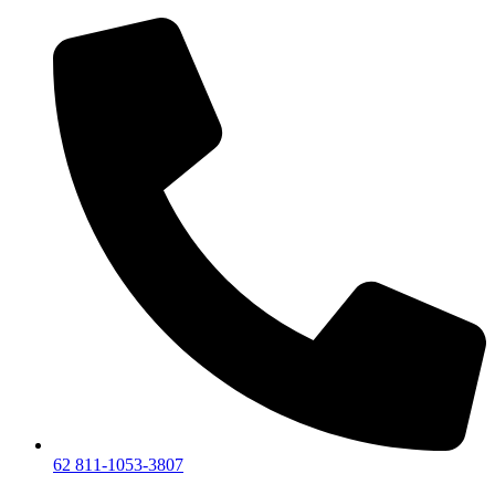
Lewati
ke
konten
62 811-1053-3807