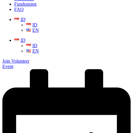
Fundraising
FAQ
ID
ID
EN
ID
ID
EN
Join Volunteer
Event