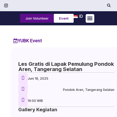
ID
Join Volunteer
Event
Tentang Kami
YUBK Event
Les Gratis di Lapak Pemulung Pondok
Aren, Tangerang Selatan
Juni 18, 2025
Pondok Aren, Tangerang Selatan
16:00 WIB
Gallery Kegiatan