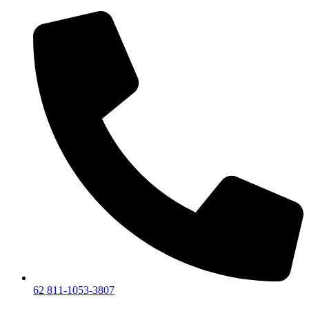
Lewati
ke
konten
62 811-1053-3807