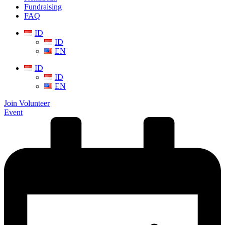
Fundraising
FAQ
ID
ID
EN
ID
ID
EN
Join Volunteer
Event