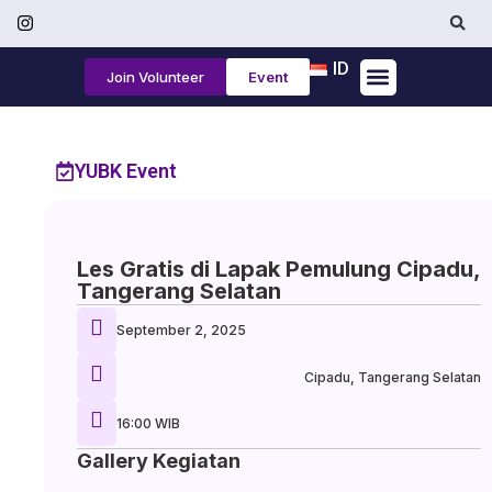
ID
Join Volunteer
Event
Tentang Kami
YUBK Event
Les Gratis di Lapak Pemulung Cipadu,
Tangerang Selatan
September 2, 2025
Cipadu, Tangerang Selatan
16:00 WIB
Gallery Kegiatan