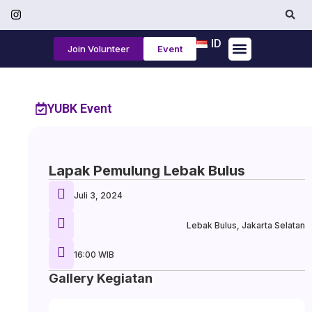
ID
Join Volunteer
Event
Tentang Kami
YUBK Event
Lapak Pemulung Lebak Bulus
Juli 3, 2024
Lebak Bulus, Jakarta Selatan
16:00 WIB
Gallery Kegiatan