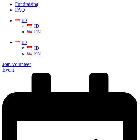
Fundraising
FAQ
ID
ID
EN
ID
ID
EN
Join Volunteer
Event