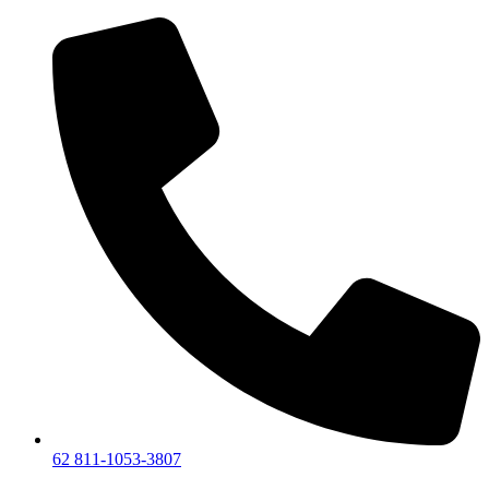
Lewati
ke
konten
62 811-1053-3807