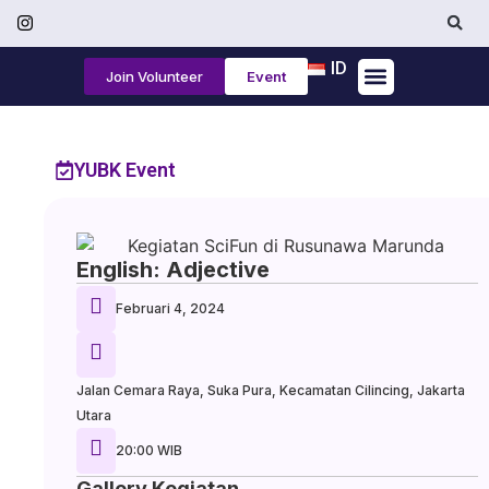
ID
Join Volunteer
Event
Tentang Kami
YUBK Event
English: Adjective
Februari 4, 2024
Jalan Cemara Raya, Suka Pura, Kecamatan Cilincing, Jakarta
Utara
20:00 WIB
Gallery Kegiatan