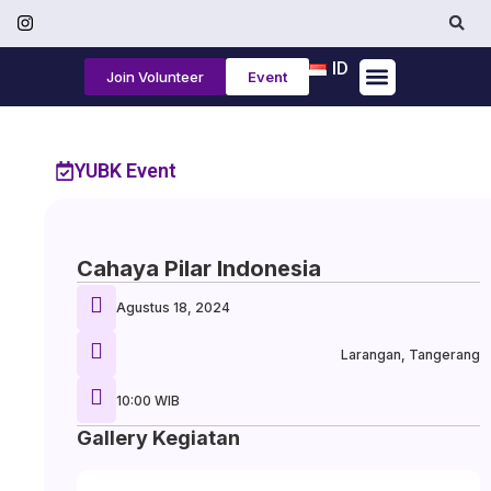
ID
Join Volunteer
Event
Tentang Kami
YUBK Event
Cahaya Pilar Indonesia
Agustus 18, 2024
Larangan, Tangerang
10:00 WIB
Gallery Kegiatan